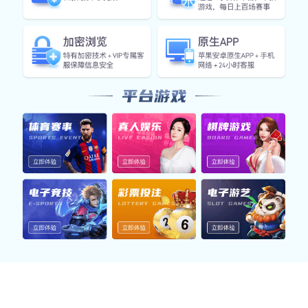
竞争激烈的联赛环境中，每一个积分都是至关重要
的，希望大家能够铭记这一点，从而提升整体表现。
2、全队拼搏精神的重要性
尽管平局令人失望，但科尔维尔对此次比赛中全队展
现出的拼搏精神表示赞赏。在他的眼里，这种拼搏精
神是球队成功的重要基石。他认为，无论是在落后的
情况下还是在困难时刻，球员们始终没有放弃，而是
选择了奋力拼搏，这种态度值得每个人学习。
这种团结一致、共同奋斗的精神不仅增强了团队凝聚
力，也为年轻球员树立了榜样。无论是在训练场上还
是在正式比赛中，每一位球员都应当以此为动力，不
断进步。因此，在接下来的日子里，他们需要保持这
种积极向上的状态，将其转化为实际行动。