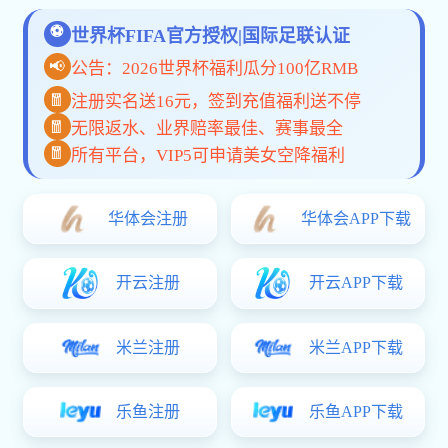
手机App
网页版
科尔维尔赛后感慨平局难以接
受但全队拼搏精神值得肯定
2026-06-22 21:16
28 次阅读
首页
/
体育报道