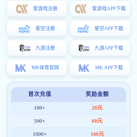
在最近的一场比赛中，科尔维尔感慨平局的结果难以
接受，但他对全队的拼搏精神给予了高度肯定。本文
将从四个方面进行详细分析：首先，科尔维尔对比赛
结果的不满体现了球队对于胜利的渴望；其次，全队
拼搏精神的重要性在于它反映了团队合作与努力的价
值；第三，面对平局时如何调整心态是每位球员必须
学习的课题；最后，展望未来需要继续保持这种拼搏
精神，以期在之后的比赛中取得更好的成绩。通过这
些方面的探讨，我们可以更深入地理解科尔维尔对球
队表现的看法及其背后的深意。