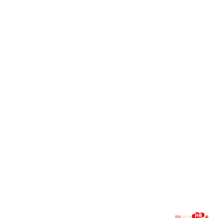
上一篇：
23岁霍伊伦狂飙至6000万身价曼联…
下一篇：
祝火箭悍将塔里伊森25岁生日快乐
延伸阅读