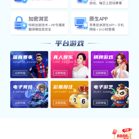
荣誉与奖项
完美体育网址 致力于为用户提供优质的体育赛事服务，平台
在安全合规、技术创新等领域屡获殊荣。
2023 年度安全认证奖
最具用户满意度平台