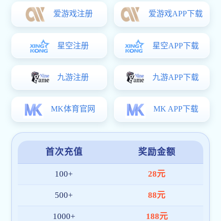
法律法规要求或监管部门依法调取
五、信息保护措施
平台采用多重防护机制确保完美体育·完美官方网站-完美
online(中国)服务中您的数据安全，包括但不限于：
HTTPS 加密传输
权限分级与访问控制
系统审计与异常行为识别
六、用户权利
您拥有以下数据权利：
访问、更正、删除个人信息
申请注销账户或停止使用服务
关闭授权功能如位置服务或通知