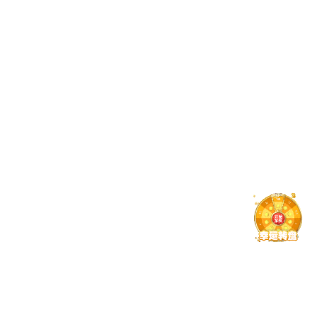
数据安全 全方位防护
在完美体育网址平台，数据防护不仅是底层机制，更是
平台运营的基本责任。我们从用户访问到操作全流程建
立安全通道，有效防范多类潜在风险。
多重加密策略，防止数据泄露
AI 风控引擎，监测账户异常行为
完美体育·完美官方网站-完美online(中国)支持跨设
备安全同步，增强访问防护