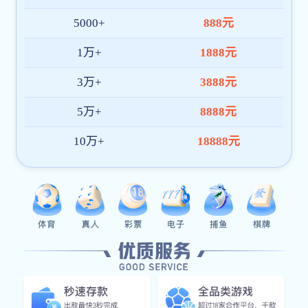
整。
1、尼科·帕斯的个人能力
尼科·帕斯是一名技术全面、中场控制力极强的年轻球
员。他在克罗地亚联赛中的表现吸引了多家欧洲顶级
俱乐部的注意，其出色的传球视野和控球能力，使他
成为球队中不可或缺的一环。在过去几个赛季中，他
不仅在国内联赛中展现了自己的才华，还在欧洲比赛
中积累了宝贵经验，为其职业生涯增添了不少亮点。
此外，尼科·帕斯还具备较强的身体素质与对抗能力，
使得他能够适应意甲这样竞争激烈的联赛。他擅长于
组织进攻和填补防守漏洞，这使得他极具战术价值。
而且，在国家队层面，他也曾代表克罗地亚参加重要
赛事，通过这些经历进一步提升了自己的心理素质和