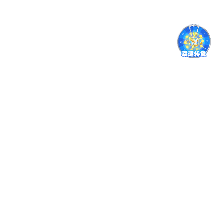
深度也是至关重要，而这恰恰是当前管理层需要精细
把控的一环。
从长远来看，此次转会操作显示出国际米兰管理层对
于未来发展方向清晰明确，他们希望通过持续优化阵
容结构，实现可持续发展。这种前瞻性的布局，将为
他们争夺国内外荣誉打下坚实基础，也是现代足球俱
乐部必须走向专业化与战略化的重要一步。
总结：
综合来看，国际米兰计划引进尼科·帕斯并考虑出售亚
历山大·斯坦科维奇，是基于对自身战术需求及市场形
势进行全面评估后的决策。这一系列动作不仅旨在优
化当前阵容，更是为了提升整体实力，以应对日益激
烈的联赛竞争环境。同时，也体现了俱乐部管理层关