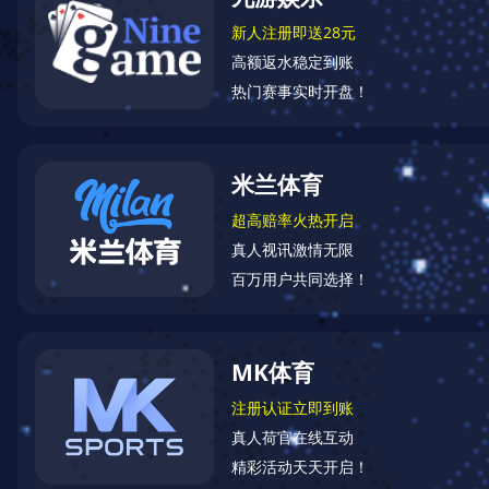
恩比德谈波士顿关键进球
2026-07-05 18:01
30 次阅读
首页
/
体育报道
在最近的一场比赛中，费城76人队的明