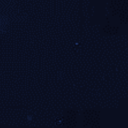
林秉圣再现奇兵风采胡金
了激烈的对抗，最...
在当今篮球界，林秉圣和胡金秋
2026-06-10
曼巴精神永存洛城公羊新