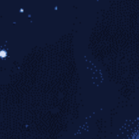
朋友，以及忠实粉丝们的鼓励同样给了他巨大的动力。每当想到
无疑成就了他的表现，使他愈加坚定打入那个关键进球。
比德并未因此停下脚步，他清楚未来依旧充满挑战。他希望通过
付出，就一定能收获更多成果，与此同时，也期盼着大家能共同
努力是不够的，还需要全队齐心协力，共同面对接踵而来的各种
，在联盟中占据有利位置，为争夺总冠军做足准备。
示充满期待。他坚信，在经历过波士顿这样激烈碰撞后，全队已
会创造更多奇迹，在追逐荣誉之路上奋勇前行。
受以及对过程中的信心分享，让我们看到了一个优秀运动员背后
是促成其成功的重要因素。同时，他所传递出的团队精神，以及