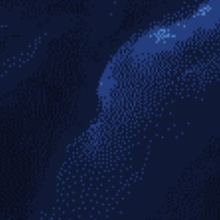
 that lie ahead, 恩比德用实际行动诠释了一名职业运动员应有的
树立起楷模，引导他们在人生道路上勇敢追梦，实现自我价值。