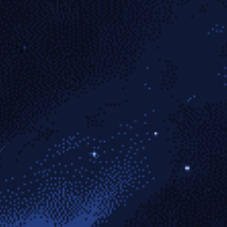
学习借鉴。
No matter the challenges
76人带来了希望，也为广大篮球爱好者
上一篇：
半场战报迈阿密国际与费城联合激…
延伸阅读