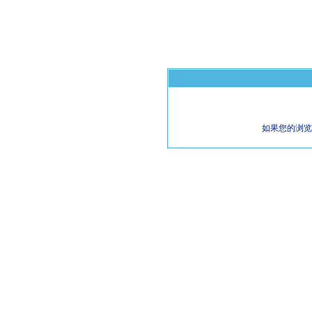
如果您的浏览